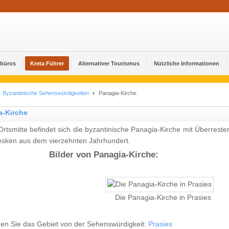
ebüros
Kreta Führer
Alternativer Tourismus
Nützliche Informationen
Byzantinische Sehenswürdigkeiten
Panagia-Kirche
a-Kirche
Ortsmitte befindet sich die byzantinische Panagia-Kirche mit Überreste
esken aus dem vierzehnten Jahrhundert.
Bilder von Panagia-Kirche:
Die Panagia-Kirche in Prasies
en Sie das Gebiet von der Sehenswürdigkeit:
Prasies