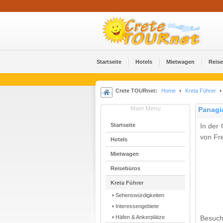
Startseite
Hotels
Mietwagen
Reis
Crete TOURnet:
Home
Kreta Führer
Main Menu
Panagi
Startseite
In der 
von Fr
Hotels
Mietwagen
Reisebüros
Kreta Führer
Sehenswürdigkeiten
Interessengebiete
Häfen & Ankerplätze
Besuch