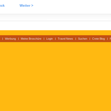
ück
Weiter >
Werbung
Meine Broschüre
Login
Travel News
Suchen
Crete Blog