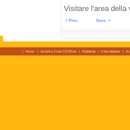
Visitare l'area della 
< Prec.
Succ. >
Home
Iscriviti a Creta TOURnet
Pubblicità
Il mio dépliant
Ac