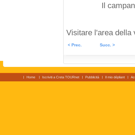
Il campan
Visitare l'area della 
< Prec.
Succ. >
Home
Iscriviti a Creta TOURnet
Pubblicità
Il mio dépliant
Ac