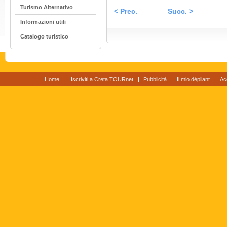
Turismo Alternativo
< Prec.
Succ. >
Informazioni utili
Catalogo turistico
Home
Iscriviti a Creta TOURnet
Pubblicità
Il mio dépliant
Ac