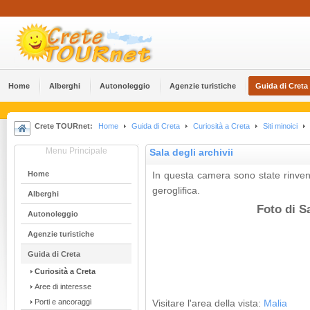
Home
Alberghi
Αutonoleggio
Agenzie turistiche
Guida di Creta
Crete TOURnet:
Home
Guida di Creta
Curiosità a Creta
Siti minoici
Menu Principale
Sala degli archivii
Home
In questa camera sono state rinvenut
geroglifica.
Alberghi
Foto di Sa
Αutonoleggio
Agenzie turistiche
Guida di Creta
Curiosità a Creta
Aree di interesse
Porti e ancoraggi
Visitare l'area della vista:
Malia