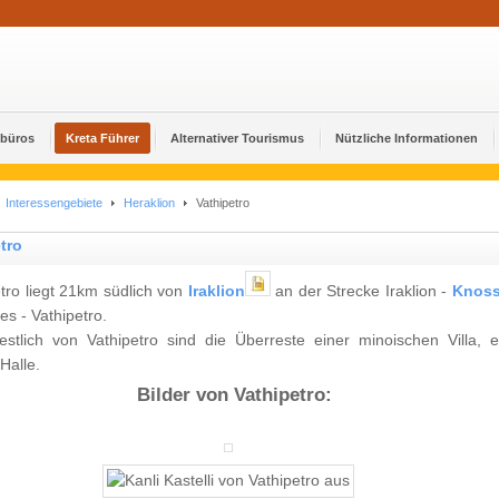
ebüros
Kreta Führer
Alternativer Tourismus
Nützliche Informationen
Interessengebiete
Heraklion
Vathipetro
tro
tro liegt 21km südlich von
Iraklion
an der Strecke Iraklion -
Knos
es - Vathipetro.
stlich von Vathipetro sind die Überreste einer minoischen Villa, e
 Halle.
Bilder von Vathipetro: