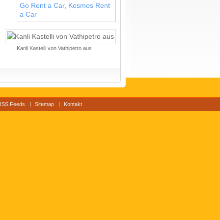
Go Rent a Car
,
Kosmos Rent
a Car
Kanli Kastelli von Vathipetro aus
RSS Feeds
Sitemap
Kontakt