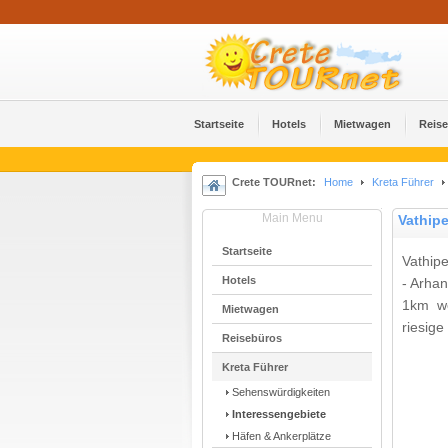
Startseite
Hotels
Mietwagen
Reis
Crete TOURnet:
Home
Kreta Führer
Main Menu
Vathipe
Startseite
Vathipe
Hotels
- Arhan
1km we
Mietwagen
riesige
Reisebüros
Kreta Führer
Sehenswürdigkeiten
Interessengebiete
Häfen & Ankerplätze