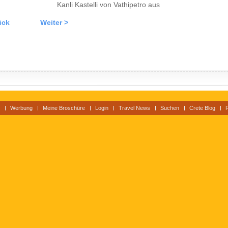
Kanli Kastelli von Vathipetro aus
ück
Weiter >
Werbung
Meine Broschüre
Login
Travel News
Suchen
Crete Blog