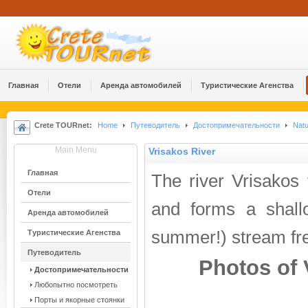
Главная
Отели
Аренда автомобилей
Туристические Агенства
Crete TOURnet:
Home
Путеводитель
Достопримечательности
Natu
Main Menu
Vrisakos River
Главная
The river Vrisakos 
Отели
and forms a shall
Аренда автомобилей
summer!) stream fr
Туристические Агенства
Путеводитель
Photos of 
Достопримечательности
Любопытно посмотреть
Порты и якорные стоянки