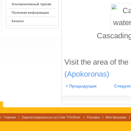
Альтернативный туризм
Полезная информация
Каталог
Cascading
Visit the area of the
(Apokoronas)
< Предыдущая
Следую
Главная
Зарегистрироваться на Crete TOURnet
Реклама
Моя брошюра