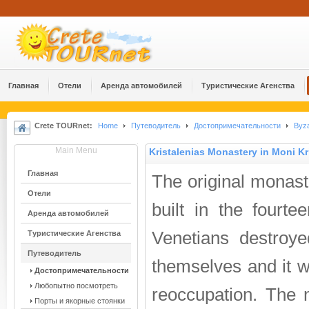
Главная
Отели
Аренда автомобилей
Туристические Агенства
Crete TOURnet:
Home
Путеводитель
Достопримечательности
Byza
Main Menu
Kristalenias Monastery in Moni Kr
Главная
The original monas
Отели
built in the fourte
Аренда автомобилей
Venetians destroy
Туристические Агенства
Путеводитель
themselves and it w
Достопримечательности
Любопытно посмотреть
reoccupation. The 
Порты и якорные стоянки