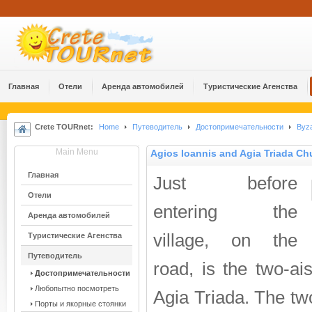
Главная
Отели
Аренда автомобилей
Туристические Агенства
Crete TOURnet:
Home
Путеводитель
Достопримечательности
Byza
Main Menu
Agios Ioannis and Agia Triada Ch
Главная
Just before
Отели
entering the
Аренда автомобилей
village, on the
Туристические Агенства
Путеводитель
road, is the two-ai
Достопримечательности
Любопытно посмотреть
Agia Triada. The two
Порты и якорные стоянки