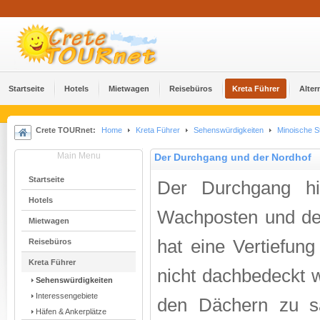
Startseite
Hotels
Mietwagen
Reisebüros
Kreta Führer
Alter
Crete TOURnet:
Home
Kreta Führer
Sehenswürdigkeiten
Minoische S
Main Menu
Der Durchgang und der Nordhof
Startseite
Der Durchgang hi
Hotels
Wachposten und den
Mietwagen
hat eine Vertiefung
Reisebüros
Kreta Führer
nicht dachbedeckt 
Sehenswürdigkeiten
Interessengebiete
den Dächern zu s
Häfen & Ankerplätze