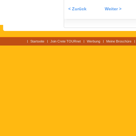
< Zurück
Weiter >
Startseite
Join Crete TOURnet
Werbung
Meine Broschüre