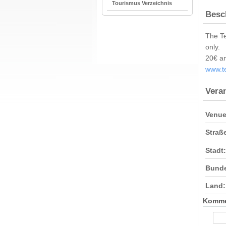
Tourismus Verzeichnis
Besc
The Te
only.
20€ a
www.te
Vera
Venue
Straß
Stadt:
Bunde
Land:
Komme