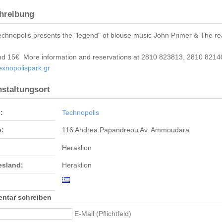
hreibung
chnopolis presents the "legend" of blouse music John Primer & The rea
nd 15€ More information and reservations at 2810 823813, 2810 8214
xnopolispark.gr
nstaltungsort
:
Technopolis
e:
116 Andrea Papandreou Av. Ammoudara
Heraklion
sland:
Heraklion
ntar schreiben
E-Mail (Pflichtfeld)