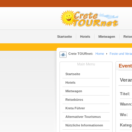
Startseite
Hotels
Mietwagen
Reis
Crete TOURnet:
Home
Feste und Vera
Main Menu
Event
Startseite
Vera
Hotels
Mietwagen
Titel:
Reisebüros
Wann
Kreta Führer
Wo:
Alternativer Tourismus
Kateg
Nützliche Informationen