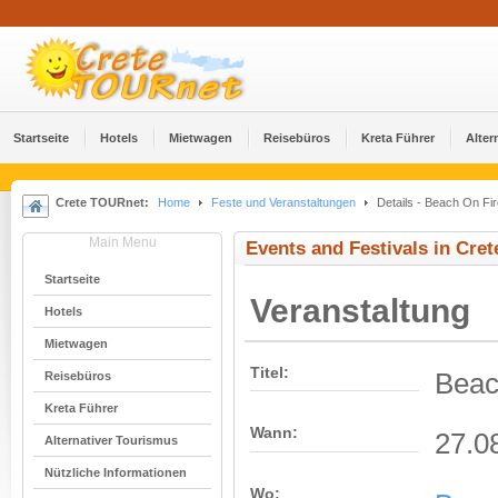
Startseite
Hotels
Mietwagen
Reisebüros
Kreta Führer
Alter
Crete TOURnet:
Home
Feste und Veranstaltungen
Details - Beach On Fir
Main Menu
Events and Festivals in Cret
Startseite
Veranstaltung
Hotels
Mietwagen
Titel:
Beac
Reisebüros
Kreta Führer
Wann:
27.0
Alternativer Tourismus
Nützliche Informationen
Wo: