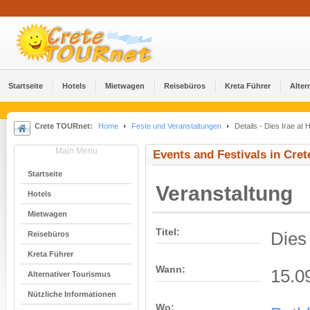
Startseite
Hotels
Mietwagen
Reisebüros
Kreta Führer
Alter
Crete TOURnet:
Home
Feste und Veranstaltungen
Details - Dies Irae at 
Main Menu
Events and Festivals in Cret
Startseite
Veranstaltung
Hotels
Mietwagen
Titel:
Dies 
Reisebüros
Kreta Führer
Wann:
15.0
Alternativer Tourismus
Nützliche Informationen
Wo: