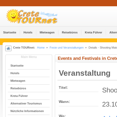
Startseite
Hotels
Mietwagen
Reisebüros
Kreta Führer
Alter
Crete TOURnet:
Home
Feste und Veranstaltungen
Details - Shooting Mat
Main Menu
Events and Festivals in Cret
Startseite
Veranstaltung
Hotels
Mietwagen
Titel:
Shoo
Reisebüros
Kreta Führer
Wann:
23.1
Alternativer Tourismus
Nützliche Informationen
Wo: