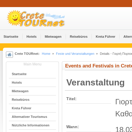
Startseite
Hotels
Mietwagen
Reisebüros
Kreta Führer
Alter
Crete TOURnet:
Home
Feste und Veranstaltungen
Details - Γιορτή Πορτ
Main Menu
Events and Festivals in Cret
Startseite
Veranstaltung
Hotels
Mietwagen
Titel:
Γιορ
Reisebüros
Kreta Führer
Καθα
Alternativer Tourismus
Nützliche Informationen
Wann:
18.0