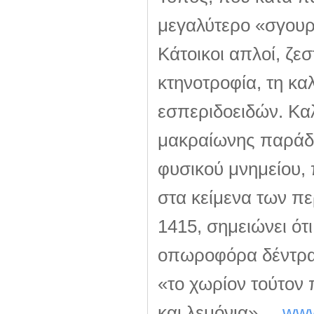
μεγαλύτερο «σγουρ
Κάτοικοι απλοί, ζεσ
κτηνοτροφία, τη κα
εσπεριδοειδών. Καλ
μακραίωνης παράδο
φυσικού μνημείου
στα κείμενα των πε
1415, σημειώνει ότ
οπωροφόρα δέντρα»,
«το χωρίον τούτον
και λεμόνια».
www