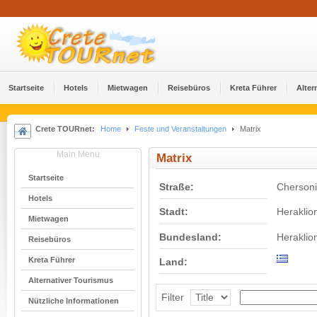
Startseite
Hotels
Mietwagen
Reisebüros
Kreta Führer
Alter
Crete TOURnet:
Home
Feste und Veranstaltungen
Matrix
Main Menu
Matrix
Startseite
Straße:
Chersoni
Hotels
Stadt:
Heraklio
Mietwagen
Bundesland:
Heraklio
Reisebüros
Kreta Führer
Land:
Alternativer Tourismus
Filter
Nützliche Informationen