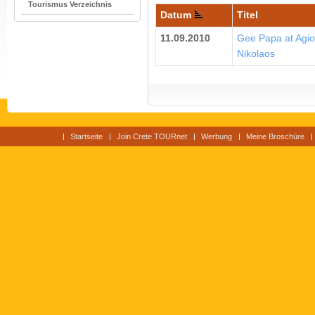
Tourismus Verzeichnis
Datum
Titel
11.09.2010
Gee Papa at Agio
Nikolaos
Startseite
Join Crete TOURnet
Werbung
Meine Broschüre