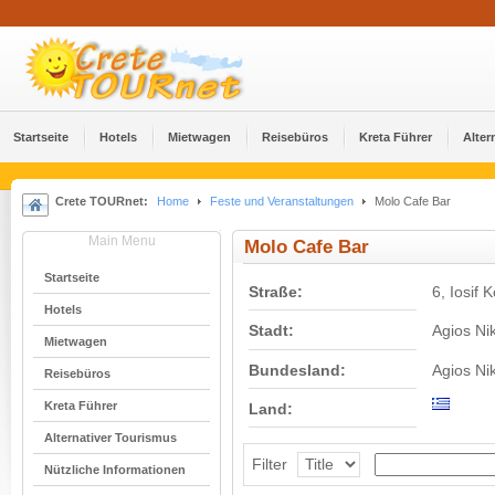
Startseite
Hotels
Mietwagen
Reisebüros
Kreta Führer
Alter
Crete TOURnet:
Home
Feste und Veranstaltungen
Molo Cafe Bar
Main Menu
Molo Cafe Bar
Startseite
Straße:
6, Iosif
Hotels
Stadt:
Agios Ni
Mietwagen
Bundesland:
Agios Ni
Reisebüros
Kreta Führer
Land:
Alternativer Tourismus
Filter
Nützliche Informationen