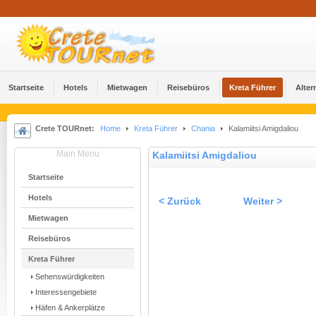
Startseite
Hotels
Mietwagen
Reisebüros
Kreta Führer
Alter
Crete TOURnet:
Home
Kreta Führer
Chania
Kalamiitsi Amigdaliou
Main Menu
Kalamiitsi Amigdaliou
Startseite
Hotels
< Zurück
Weiter >
Mietwagen
Reisebüros
Kreta Führer
Sehenswürdigkeiten
Interessengebiete
Häfen & Ankerplätze