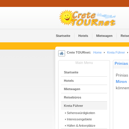
Startseite
Hotels
Mietwagen
Reis
Crete TOURnet:
Home
Kreta Führer
Main Menu
Prinias
Startseite
Prinia
Hotels
Miron
können
Mietwagen
Reisebüros
Kreta Führer
Sehenswürdigkeiten
Interessengebiete
Häfen & Ankerplätze