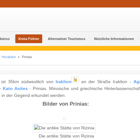
ebüros
Kreta Führer
Alternativer Tourismus
Nützliche Informationen
Heraklion
Prinias
s ist 35km südwestlich von
Iraklion
an der Straße Iraklion -
Ag
-
Kato Asites
- Prinias. Minoische und griechische Hinterlassenschaf
 in der Gegend erkundet werden.
Bilder von Prinias:
Die antike Stätte von Rizinia