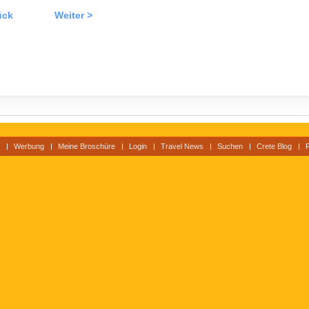
ück
Weiter >
Werbung
Meine Broschüre
Login
Travel News
Suchen
Crete Blog