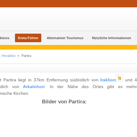
ebüros
Kreta Führer
Alternativer Tourismus
Nützliche Informationen
Heraklion
Partira
t Partira liegt in 37km Entfernung südöstlich von
Iraklion
und 
stlich von
Arkalohori
. In der Nähe des Ortes gibt es mehr
nische Kirchen.
Bilder von Partira: