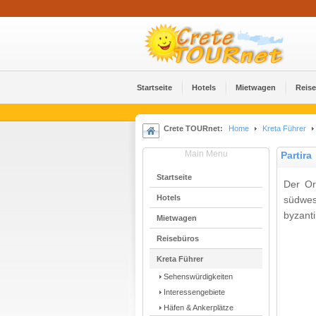
Startseite
Hotels
Mietwagen
Reis
Crete TOURnet:
Home
Kreta Führer
Main Menu
Partira
Startseite
Der Or
Hotels
südwe
byzanti
Mietwagen
Reisebüros
Kreta Führer
Sehenswürdigkeiten
Interessengebiete
Häfen & Ankerplätze