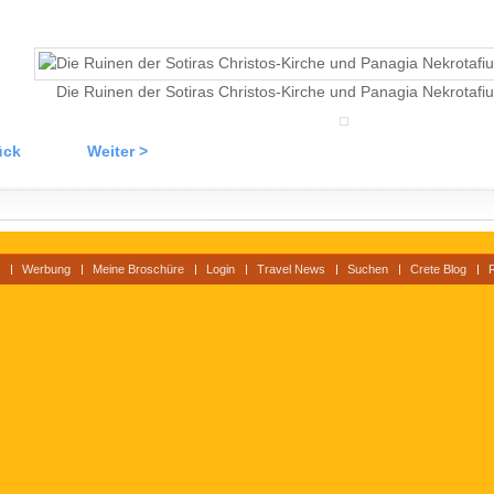
Die Ruinen der Sotiras Christos-Kirche und Panagia Nekrotafiu-
ück
Weiter >
Werbung
Meine Broschüre
Login
Travel News
Suchen
Crete Blog