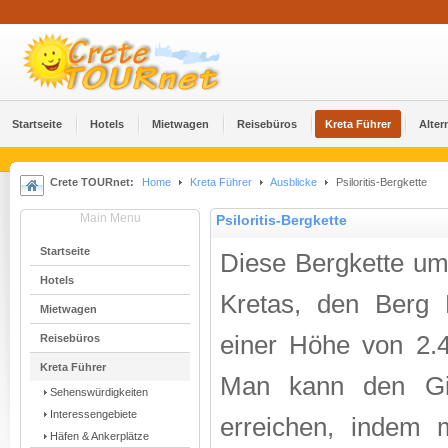
Startseite
Hotels
Mietwagen
Reisebüros
Kreta Führer
Alter
Crete TOURnet:
Home
Kreta Führer
Ausblicke
Psiloritis-Bergkette
Main Menu
Psiloritis-Bergkette
Startseite
Diese Bergkette um
Hotels
Kretas, den Berg P
Mietwagen
einer Höhe von 2.
Reisebüros
Kreta Führer
Man kann den Gip
Sehenswürdigkeiten
Interessengebiete
erreichen, indem
Häfen & Ankerplätze