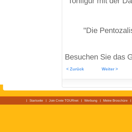
Tonfigur mit der Da
"Die Pentozal
Besuchen Sie das G
< Zurück
Weiter >
Startseite
Join Crete TOURnet
Werbung
Meine Broschüre