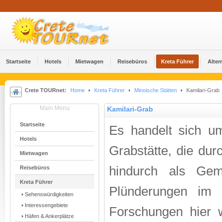
Startseite
Hotels
Mietwagen
Reisebüros
Kreta Führer
Alter
Crete TOURnet:
Home
Kreta Führer
Minoische Stätten
Kamilari-Grab
Main Menu
Kamilari-Grab
Startseite
Es handelt sich u
Hotels
Grabstätte, die du
Mietwagen
hindurch als Geme
Reisebüros
Kreta Führer
Plünderungen im A
Sehenswürdigkeiten
Interessengebiete
Forschungen hier w
Häfen & Ankerplätze