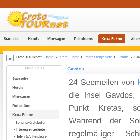
Startseite
Hotels
Mietwagen
Reisebüros
Kreta Führer
Alter
Crete TOURnet:
Home
Kreta Führer
Interessengebiete
Chania
Gav
Main Menu
Gavdos
Startseite
24 Seemeilen von
Hotels
die Insel Gavdos, 
Mietwagen
Punkt Kretas, s
Reisebüros
Kreta Führer
Während der So
Sehenswürdigkeiten
Interessengebiete
regelmä-iger Sch
Häfen & Ankerplätze