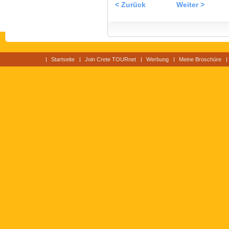
< Zurück
Weiter >
Startseite
Join Crete TOURnet
Werbung
Meine Broschüre