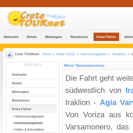
Startseite
Hotels
Mietwagen
Reisebüros
Kreta Führer
Alter
Crete TOURnet:
Home
Kreta Führer
Interessengebiete
Heraklion
M
Main Menu
Moni Varsamonerou
Startseite
Die Fahrt geht weit
Hotels
südwestlich von
Ir
Mietwagen
Iraklion -
Agia Var
Reisebüros
Kreta Führer
Von Voriza aus k
Sehenswürdigkeiten
Interessengebiete
Varsamonero, das 
Häfen & Ankerplätze