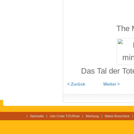
The 
Das Tal der Tot
< Zurück
Weiter >
Startseite
Join Crete TOURnet
Werbung
Meine Broschüre