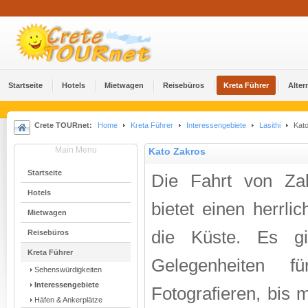
Startseite
Hotels
Mietwagen
Reisebüros
Kreta Führer
Alter
Crete TOURnet:
Home
Kreta Führer
Interessengebiete
Lasithi
Kato
Main Menu
Kato Zakros
Startseite
Die Fahrt von Za
Hotels
bietet einen herrli
Mietwagen
die Küste. Es gi
Reisebüros
Kreta Führer
Gelegenheiten 
Sehenswürdigkeiten
Interessengebiete
Fotografieren, bis 
Häfen & Ankerplätze