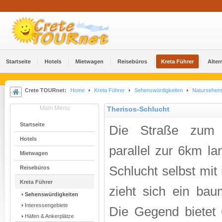
Startseite
Hotels
Mietwagen
Reisebüros
Kreta Führer
Alter
Crete TOURnet:
Home
Kreta Führer
Sehenswürdigkeiten
Natursehens
Main Menu
Therisos-Schlucht
Startseite
Die Straße zu
Hotels
parallel zur 6km la
Mietwagen
Schlucht selbst mit
Reisebüros
Kreta Führer
zieht sich ein ba
Sehenswürdigkeiten
Interessengebiete
Die Gegend bietet 
Häfen & Ankerplätze