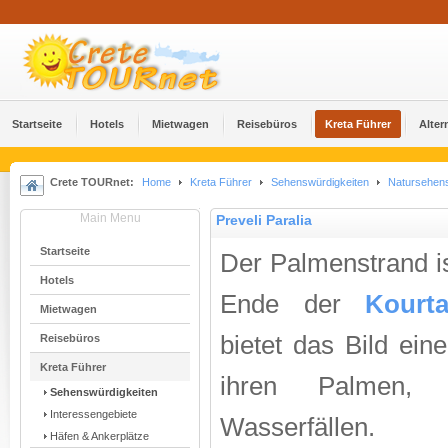
Startseite
Hotels
Mietwagen
Reisebüros
Kreta Führer
Alter
Crete TOURnet:
Home
Kreta Führer
Sehenswürdigkeiten
Natursehens
Main Menu
Preveli Paralia
Startseite
Der Palmenstrand i
Hotels
Ende der
Kourta
Mietwagen
bietet das Bild ein
Reisebüros
Kreta Führer
ihren Palmen, 
Sehenswürdigkeiten
Interessengebiete
Wasserfällen.
Häfen & Ankerplätze