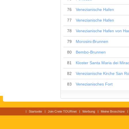
76
Venezianische Hafen
77
Venezianische Hafen
78
Venezianische Hafen von Ha
79
Morosini-Brunnen
80
Bembo-Brunnen
81
Kloster Santa Maria dei Mirac
82
Venezianische Kirche San R
83
Venezianisches Fort
Startseite
Join Crete TOURnet
Werbung
Meine Broschüre