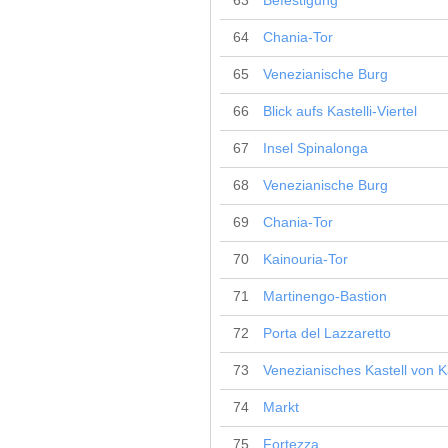
63
Befestigung
64
Chania-Tor
65
Venezianische Burg
66
Blick aufs Kastelli-Viertel
67
Insel Spinalonga
68
Venezianische Burg
69
Chania-Tor
70
Kainouria-Tor
71
Martinengo-Bastion
72
Porta del Lazzaretto
73
Venezianisches Kastell von K
74
Markt
75
Fortezza