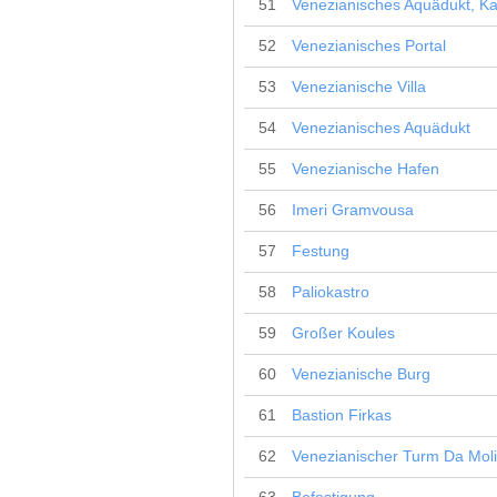
51
Venezianisches Aquädukt, Ka
52
Venezianisches Portal
53
Venezianische Villa
54
Venezianisches Aquädukt
55
Venezianische Hafen
56
Imeri Gramvousa
57
Festung
58
Paliokastro
59
Großer Koules
60
Venezianische Burg
61
Bastion Firkas
62
Venezianischer Turm Da Mol