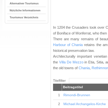
Alternativer Tourismus
Nützliche Informationen
Tourismus Verzeichnis
In 1204 the Crusaders took over Co
of Boniface of Monferrat, who then s
There are many remains of beauti
Harbour of Chania
retains the amb
historical preservation law.
Architecturally important venetia
the
Villa De Mezzo
in Etia, Sitia, 
the old towns of
Chania
,
Rethimno
Titelfilter
#
Beitragstitel
1
Rimondi-Brunnen
2
Michael Archangelos-Kirche