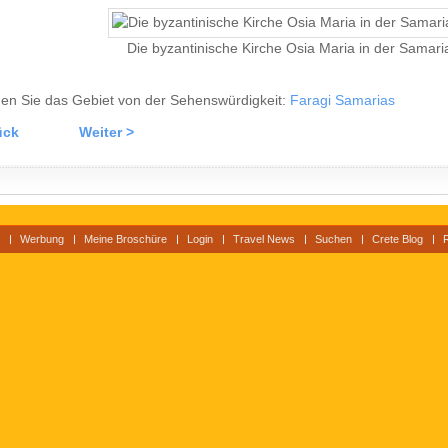
Die byzantinische Kirche Osia Maria in der Samari
en Sie das Gebiet von der Sehenswürdigkeit:
Faragi Samarias
ück
Weiter >
Werbung
Meine Broschüre
Login
Travel News
Suchen
Crete Blog