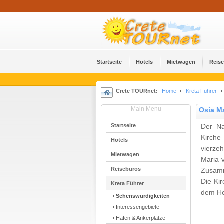
Startseite
Hotels
Mietwagen
Reis
Crete TOURnet:
Home
Kreta Führer
Main Menu
Osia Ma
Startseite
Der Na
Kirc
Hotels
vierze
Mietwagen
Maria v
Reisebüros
Zusamm
Die Ki
Kreta Führer
dem He
Sehenswürdigkeiten
Interessengebiete
Häfen & Ankerplätze