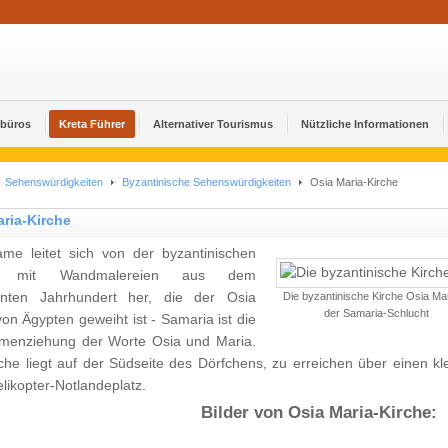
ebüros
Kreta Führer
Alternativer Tourismus
Nützliche Informationen
Sehenswürdigkeiten
Byzantinische Sehenswürdigkeiten
Osia Maria-Kirche
ria-Kirche
me leitet sich von der byzantinischen
he mit Wandmalereien aus dem
hnten Jahrhundert her, die der Osia
Die byzantinische Kirche Osia Mar
der Samaria-Schlucht
on Ägypten geweiht ist - Samaria ist die
enziehung der Worte Osia und Maria.
rche liegt auf der Südseite des Dörfchens, zu erreichen über einen 
likopter-Notlandeplatz.
Bilder von Osia Maria-Kirche: