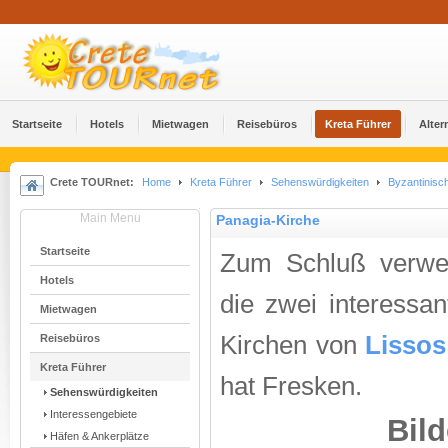
Startseite
Hotels
Mietwagen
Reisebüros
Kreta Führer
Alter
Crete TOURnet:
Home
Kreta Führer
Sehenswürdigkeiten
Byzantinisc
Main Menu
Panagia-Kirche
Startseite
Zum Schluß verwei
Hotels
die zwei interessan
Mietwagen
Kirchen von
Lissos
Reisebüros
Kreta Führer
hat Fresken.
Sehenswürdigkeiten
Interessengebiete
Bild
Häfen & Ankerplätze