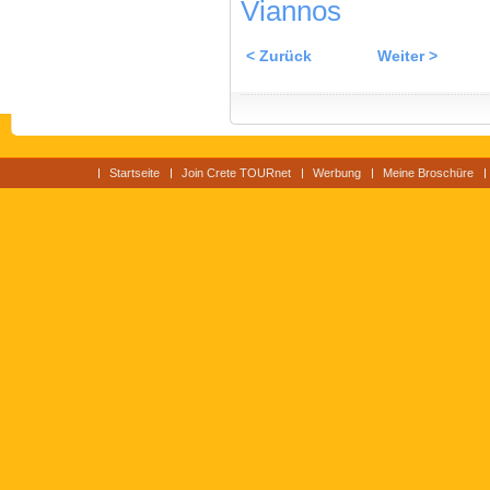
Viannos
< Zurück
Weiter >
Startseite
Join Crete TOURnet
Werbung
Meine Broschüre