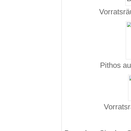
Vorratsrä
Pithos a
Vorratsr