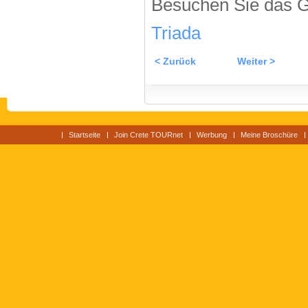
Besuchen Sie das G
Triada
< Zurück
Weiter >
Startseite
Join Crete TOURnet
Werbung
Meine Broschüre