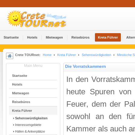
Startseite
Hotels
Mietwagen
Reisebüros
Kreta Führer
Alter
Crete TOURnet:
Home
Kreta Führer
Sehenswürdigkeiten
Minoische S
Main Menu
Die Vorratskammern
Startseite
In den Vorratskam
Hotels
heute Spuren von
Mietwagen
Feuer, dem der Pal
Reisebüros
Kreta Führer
sowohl an den fün
Sehenswürdigkeiten
Interessengebiete
Kammer als auch a
Häfen & Ankerplätze