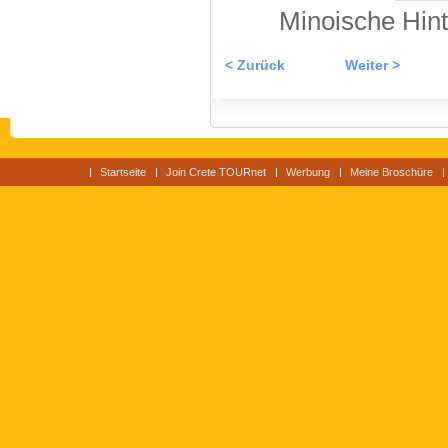
Minoische Hint
< Zurück
Weiter >
Startseite
Join Crete TOURnet
Werbung
Meine Broschüre