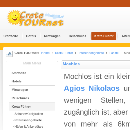
Startseite
Hotels
Mietwagen
Reisebüros
Kreta Führer
Alter
Crete TOURnet:
Home
Kreta Führer
Interessengebiete
Lasithi
Moc
Main Menu
Mochlos
Startseite
Mochlos ist ein kle
Hotels
Agios Nikolaos
un
Mietwagen
wenigen Stellen
Reisebüros
Kreta Führer
zugänglich ist, ab
Sehenswürdigkeiten
Interessengebiete
von mehr als 6km
Häfen & Ankerplätze