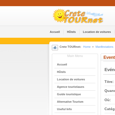
Accueil
Hôtels
Location de voitures
Crete TOURnet:
Home
Manifestations
Main Menu
Event
Accueil
Evé
Hôtels
Location de voitures
Titre:
Agence touristiaues
Quan
Guide touristique
Où:
Alternative Tourism
Catég
Useful Info