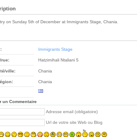
ription
ry on Sunday 5th of December at Immigrants Stage, Chania.
:
Immigrants Stage
/rue:
Hatzimihali Ntaliani 5
té/ville:
Chania
région:
Chania
r un Commentaire
Adresse email (obligatoire)
Url de votre site Web ou Blog