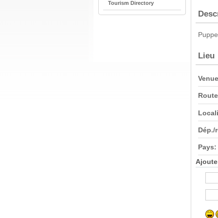
Tourism Directory
Desc
Puppet
Lieu
Venue
Route
Locali
Dép./
Pays:
Ajoute