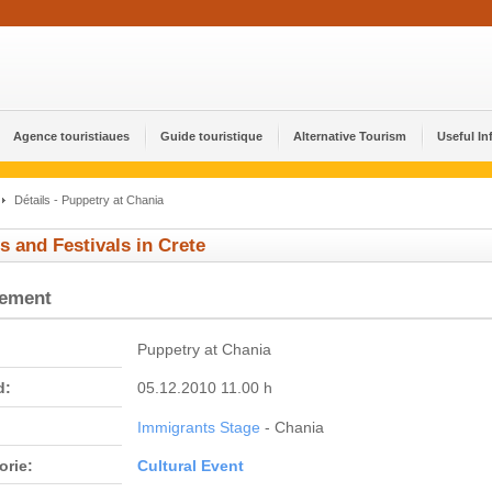
Agence touristiaues
Guide touristique
Alternative Tourism
Useful In
Détails - Puppetry at Chania
s and Festivals in Crete
nement
Puppetry at Chania
d:
05.12.2010 11.00 h
Immigrants Stage
- Chania
orie:
Cultural Event