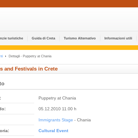
nzie turistiche
Guida di Creta
Turismo Alternativo
Informazioni utili
ti
Dettagli - Puppetry at Chania
s and Festivals in Crete
to
:
Puppetry at Chania
do:
05.12.2010 11.00 h
Immigrants Stage
- Chania
oria:
Cultural Event