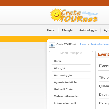
Home
Alberghi
Αutonoleggio
Age
Crete TOURnet:
Home
Festival ed even
Menu Principale
Event
Home
Even
Alberghi
Αutonoleggio
Titolo
Agenzie turistiche
Quan
Guida di Creta
Dove:
Turismo Alternativo
Categ
Informazioni utili