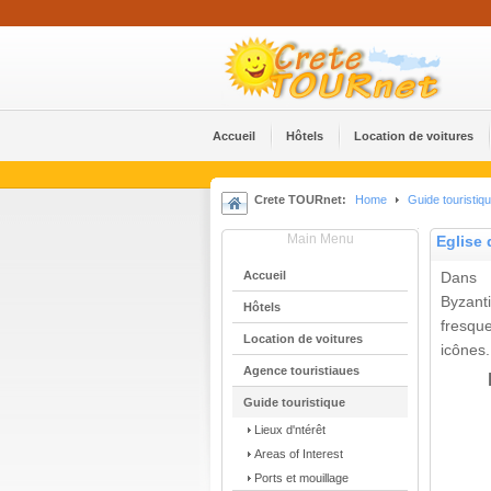
Accueil
Hôtels
Location de voitures
Crete TOURnet:
Home
Guide touristiq
Main Menu
Eglise 
Accueil
Dans l
Byzant
Hôtels
fresqu
Location de voitures
icônes.
Agence touristiaues
Guide touristique
Lieux d'ntérêt
Areas of Interest
Ports et mouillage