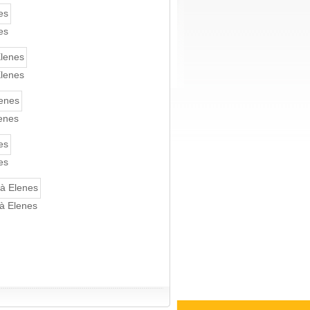
es
Elenes
lenes
es
 à Elenes