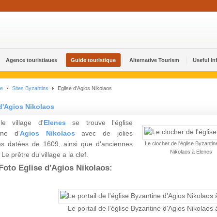
Agence touristiaues
Guide touristique
Alternative Tourism
Useful In
ue
Sites Byzantins
Eglise d'Agios Nikolaos
d'Agios Nikolaos
e village d'
Elenes
se trouve l'église
ine d'
Agios Nikolaos
avec de jolies
es datées de 1609, ainsi que d'anciennes
Le clocher de l'église Byzantin
Nikolaos à Elenes
 Le prêtre du village a la clef.
Foto Eglise d'Agios Nikolaos:
Le portail de l'église Byzantine d'Agios Nikolaos