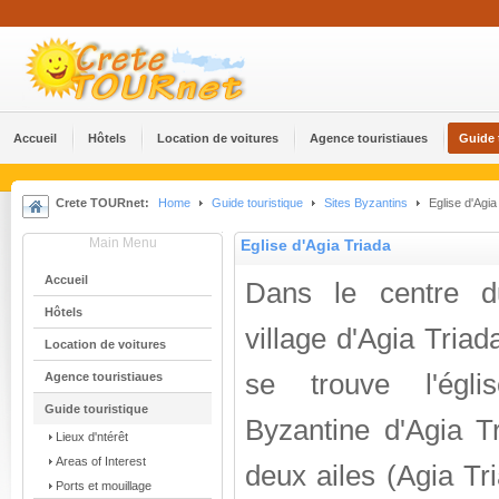
Accueil
Hôtels
Location de voitures
Agence touristiaues
Guide 
Crete TOURnet:
Home
Guide touristique
Sites Byzantins
Eglise d'Agia
Main Menu
Eglise d'Agia Triada
Accueil
Dans le centre d
Hôtels
village d'Agia Triad
Location de voitures
se trouve l'églis
Agence touristiaues
Guide touristique
Byzantine d'Agia Tr
Lieux d'ntérêt
Areas of Interest
deux ailes (Agia Tr
Ports et mouillage