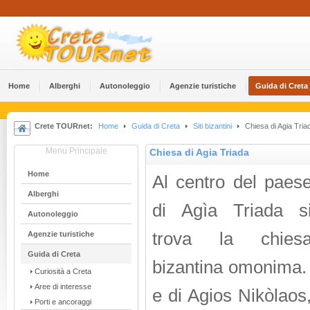
Home
Alberghi
Αutonoleggio
Agenzie turistiche
Guida di Creta
Crete TOURnet:
Home
Guida di Creta
Siti bizantini
Chiesa di Agia Tria
Menu Principale
Chiesa di Agia Triada
Home
Al centro del paes
Alberghi
di Agìa Triada s
Αutonoleggio
trova la chies
Agenzie turistiche
Guida di Creta
bizantina omonima. 
Curiosità a Creta
Aree di interesse
e di Agios Nikòlaos,
Porti e ancoraggi