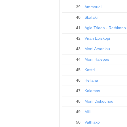
39
Ammoudi
40
Skafaki
41
Agia Triada - Rethimno
42
Viran Episkopi
43
Moni Arsaniou
44
Moni Halepas
45
Kastri
46
Heliana
47
Kalamas
48
Moni Diskouriou
49
Mili
50
Vathiako