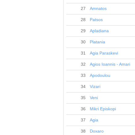
27
Amnatos
28
Patsos
29
Apladiana
30
Platania
31
Agia Paraskevi
32
Agios Ioannis - Amari
33
Apodoulou
34
Vizari
35
Veni
36
Mikri Episkopi
37
Agia
38
Doxaro