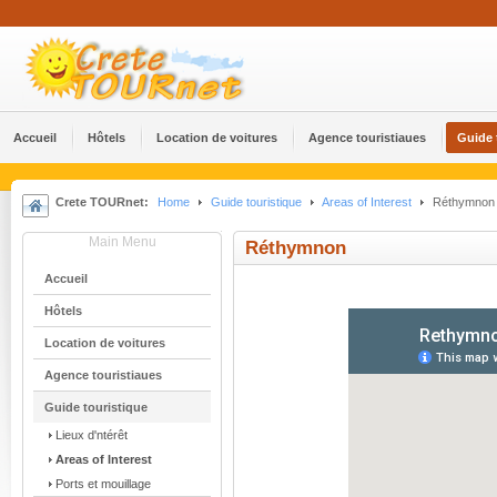
Accueil
Hôtels
Location de voitures
Agence touristiaues
Guide 
Crete TOURnet:
Home
Guide touristique
Areas of Interest
Réthymnon
Main Menu
Réthymnon
Accueil
Hôtels
Location de voitures
Agence touristiaues
Guide touristique
Lieux d'ntérêt
Areas of Interest
Ports et mouillage