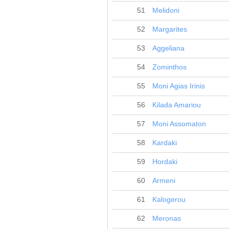
51
Melidoni
52
Margarites
53
Aggeliana
54
Zominthos
55
Moni Agias Irinis
56
Kilada Amariou
57
Moni Assomaton
58
Kardaki
59
Hordaki
60
Armeni
61
Kalogerou
62
Meronas