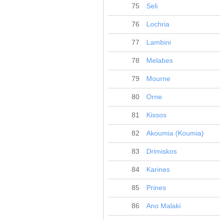
75
Seli
76
Lochria
77
Lambini
78
Melabes
79
Mourne
80
Orne
81
Kissos
82
Akoumia (Koumia)
83
Drimiskos
84
Karines
85
Prines
86
Ano Malaki