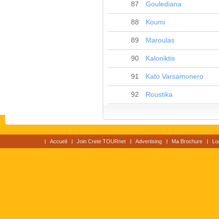
87
Goulediana
88
Koumi
89
Maroulas
90
Kaloniktis
91
Kato Varsamonero
92
Roustika
Accueil
Join Crete TOURnet
Advertising
Ma Brochure
Lo