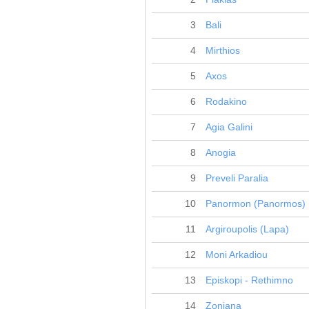
3
Bali
4
Mirthios
5
Axos
6
Rodakino
7
Agia Galini
8
Anogia
9
Preveli Paralia
10
Panormon (Panormos)
11
Argiroupolis (Lapa)
12
Moni Arkadiou
13
Episkopi - Rethimno
14
Zoniana