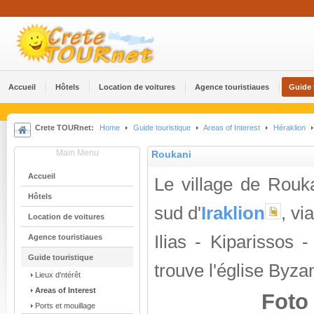
Accueil
Hôtels
Location de voitures
Agence touristiaues
Guide 
Crete TOURnet:
Home
Guide touristique
Areas of Interest
Héraklion
Main Menu
Roukani
Accueil
Le village de Rouk
Hôtels
sud d'
Iraklion
, vi
Location de voitures
Ilias - Kiparissos 
Agence touristiaues
Guide touristique
trouve l'église Byza
Lieux d'ntérêt
Areas of Interest
Foto
Ports et mouillage