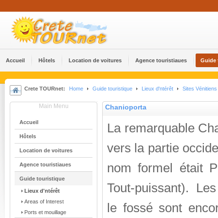
Accueil
Hôtels
Location de voitures
Agence touristiaues
Guide 
Crete TOURnet:
Home
Guide touristique
Lieux d'ntérêt
Sites Vénitiens
Main Menu
Chanioporta
Accueil
La remarquable Chan
Hôtels
vers la partie occide
Location de voitures
nom formel était P
Agence touristiaues
Guide touristique
Tout-puissant). Les
Lieux d'ntérêt
Areas of Interest
le fossé sont encor
Ports et mouillage