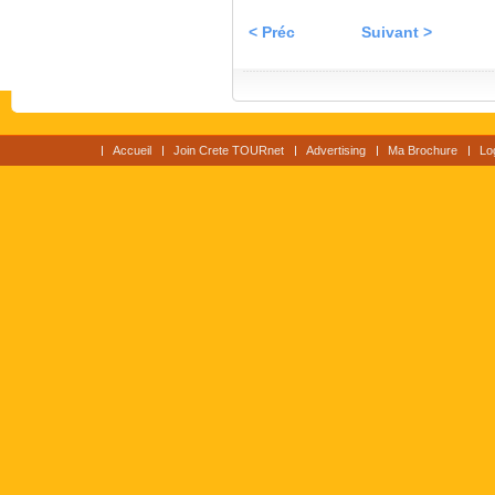
< Préc
Suivant >
Accueil
Join Crete TOURnet
Advertising
Ma Brochure
Lo