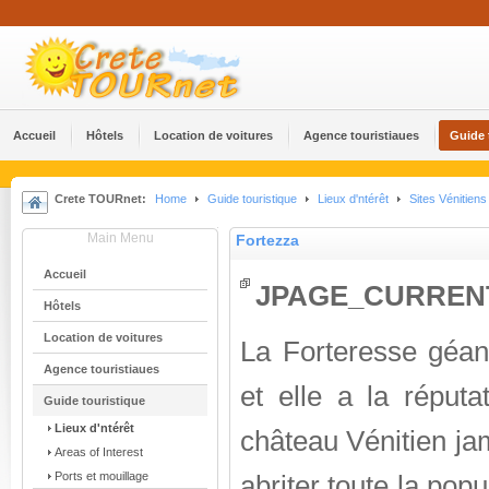
Accueil
Hôtels
Location de voitures
Agence touristiaues
Guide 
Crete TOURnet:
Home
Guide touristique
Lieux d'ntérêt
Sites Vénitiens
Main Menu
Fortezza
Accueil
JPAGE_CURREN
Hôtels
Location de voitures
La Forteresse géa
Agence touristiaues
et elle a la réputa
Guide touristique
Lieux d'ntérêt
château Vénitien jam
Areas of Interest
Ports et mouillage
abriter toute la pop