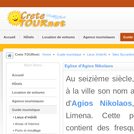
Accueil
Hôtels
Location de voitures
Agence touristiaues
Guide 
Crete TOURnet:
Home
Guide touristique
Lieux d'ntérêt
Sites Byzantin
Main Menu
Eglise d'Agios Nikolaos
Accueil
Au seizième siècle,
Hôtels
à la ville son nom a
Location de voitures
d'
Agios Nikolaos
Agence touristiaues
Guide touristique
Limena. Cette pe
Lieux d'ntérêt
Areas of Interest
contient des fresq
Ports et mouillage