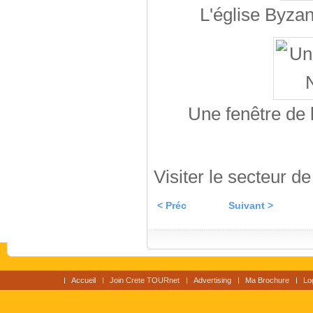
L'église Byzan
Une fenêtre de 
Visiter le secteur d
< Préc
Suivant >
Accueil
Join Crete TOURnet
Advertising
Ma Brochure
Lo