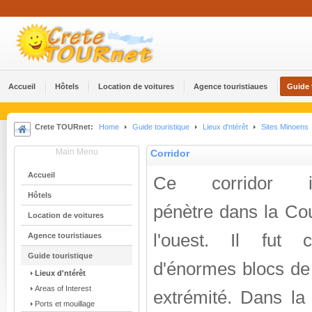
Accueil
Hôtels
Location de voitures
Agence touristiaues
Guide 
Crete TOURnet:
Home
Guide touristique
Lieux d'ntérêt
Sites Minoens
Main Menu
Corridor
Accueil
Ce corridor im
Hôtels
pénètre dans la Co
Location de voitures
l'ouest. Il fut c
Agence touristiaues
Guide touristique
d'énormes blocs de 
Lieux d'ntérêt
Areas of Interest
extrémité. Dans la
Ports et mouillage