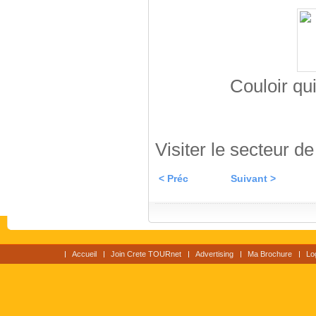
Couloir qu
Visiter le secteur d
< Préc
Suivant >
Accueil
Join Crete TOURnet
Advertising
Ma Brochure
Lo