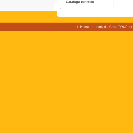
Catalogo turistico
Home
Iscriviti a Creta TOURnet