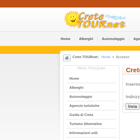
Home
Alberghi
Αutonoleggio
Age
Crete TOURnet:
Home
Accesso
Menu Principale
Cre
Home
Inserir
Alberghi
Indiriz
Αutonoleggio
Agenzie turistiche
Invia
Guida di Creta
Turismo Alternativo
Informazioni utili