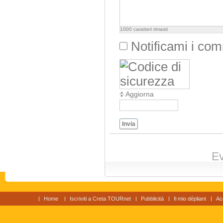
1000
caratteri rimasti
Notificami i co
Aggiorna
Invia
Ev
Home
Iscriviti a Creta TOURnet
Pubblicità
Il mio dépliant
Ac