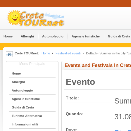
Home
Alberghi
Αutonoleggio
Agenzie turistiche
Guida di Creta
Crete TOURnet:
Home
Festival ed eventi
Dettagli - Summer in the city "
Menu Principale
Events and Festivals in Cret
Home
Evento
Alberghi
Αutonoleggio
Titolo:
Summ
Agenzie turistiche
Guida di Creta
Quando:
31.0
Turismo Alternativo
Informazioni utili
Dove: