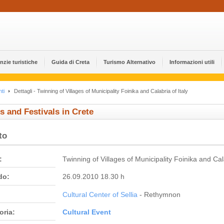
nzie turistiche
Guida di Creta
Turismo Alternativo
Informazioni utili
ti
Dettagli - Twinning of Villages of Municipality Foinika and Calabria of Italy
s and Festivals in Crete
to
:
Twinning of Villages of Municipality Foinika and Cala
do:
26.09.2010 18.30 h
Cultural Center of Sellia
- Rethymnon
oria:
Cultural Event