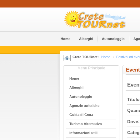
Home
Alberghi
Αutonoleggio
Age
Crete TOURnet:
Home
Festival ed even
Menu Principale
Event
Home
Even
Alberghi
Αutonoleggio
Titolo
Agenzie turistiche
Quan
Guida di Creta
Dove:
Turismo Alternativo
Categ
Informazioni utili