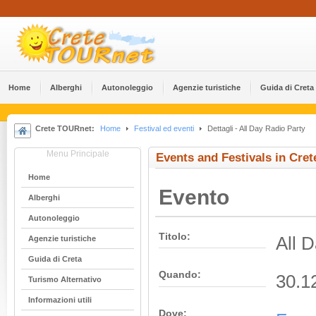
Home
Alberghi
Αutonoleggio
Agenzie turistiche
Guida di Creta
Crete TOURnet:
Home
Festival ed eventi
Dettagli - All Day Radio Party
Menu Principale
Events and Festivals in Cret
Home
Evento
Alberghi
Αutonoleggio
Titolo:
All 
Agenzie turistiche
Guida di Creta
Quando:
30.1
Turismo Alternativo
Informazioni utili
Dove: