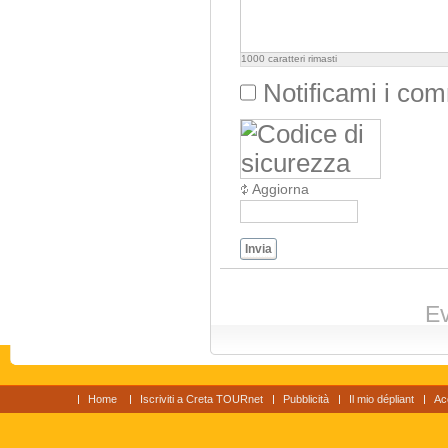
1000
caratteri rimasti
Notificami i co
Aggiorna
Invia
Ev
Home
Iscriviti a Creta TOURnet
Pubblicità
Il mio dépliant
Ac