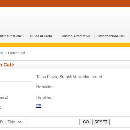
nzie turistiche
Guida di Creta
Turismo Alternativo
Informazioni utili
ti
Forum Café
m Café
Talos Plaza, Sofokli Venizelou street
Heraklion
ncia:
Heraklion
:
ER
GO
RESET