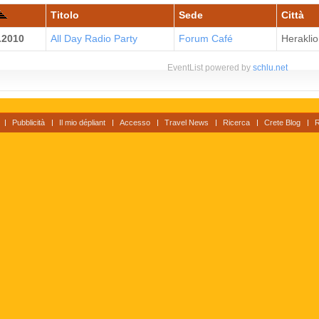
Titolo
Sede
Città
.2010
All Day Radio Party
Forum Café
Heraklio
EventList powered by
schlu.net
Pubblicità
Il mio dépliant
Accesso
Travel News
Ricerca
Crete Blog