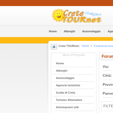
Home
Alberghi
Αutonoleggio
Age
Crete TOURnet:
Home
Festival ed even
Menu Principale
Foru
Home
Via:
Alberghi
Città:
Αutonoleggio
Provi
Agenzie turistiche
Guida di Creta
Paese
Turismo Alternativo
FILT
Informazioni utili