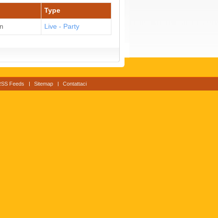
Type
n
Live - Party
RSS Feeds
Sitemap
Contattaci