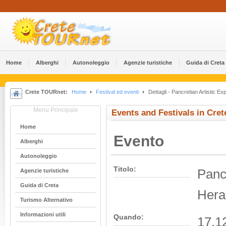
Home
Alberghi
Αutonoleggio
Agenzie turistiche
Guida di Creta
Crete TOURnet:
Home
Festival ed eventi
Dettagli - Pancretian Artistic Ex
Menu Principale
Events and Festivals in Cret
Home
Evento
Alberghi
Αutonoleggio
Titolo:
Pancr
Agenzie turistiche
Guida di Creta
Hera
Turismo Alternativo
Informazioni utili
Quando:
17.1