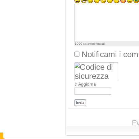
1000
caratteri rimasti
Notificami i co
Aggiorna
Invia
Ev