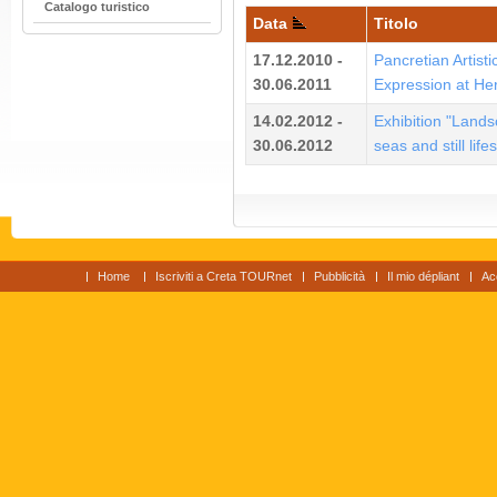
Catalogo turistico
Data
Titolo
17.12.2010 -
Pancretian Artisti
30.06.2011
Expression at Her
14.02.2012 -
Exhibition "Land
30.06.2012
seas and still lifes
Home
Iscriviti a Creta TOURnet
Pubblicità
Il mio dépliant
Ac