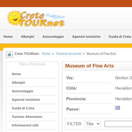
Home
Alberghi
Αutonoleggio
Agenzie turistiche
Guida di Creta
Crete TOURnet:
Home
Festival ed eventi
Museum of Fine Arts
Menu Principale
Museum of Fine Arts
Home
Via:
Nimfon 3
Alberghi
Città:
Heraklio
Αutonoleggio
Provincia:
Heraklio
Agenzie turistiche
Guida di Creta
Paese:
Turismo Alternativo
FILTER
Informazioni utili